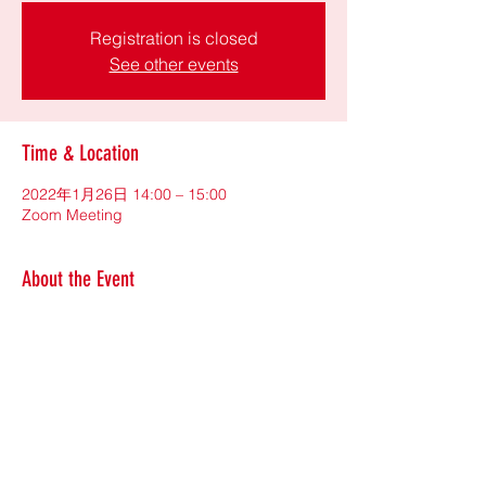
Registration is closed
See other events
Time & Location
2022年1月26日 14:00 – 15:00
Zoom Meeting
About the Event
Meeting ID (9/10/2021): 895 0112 8603
Meeting ID (1/26/2022): 850 0787 5068
Call in: 929 205 6099
Share This Event