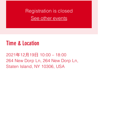
Registration is closed
See other events
Time & Location
2021年12月19日 10:00 – 18:00
264 New Dorp Ln, 264 New Dorp Ln,
Staten Island, NY 10306, USA
Share This Event
©2021 by New York Community League