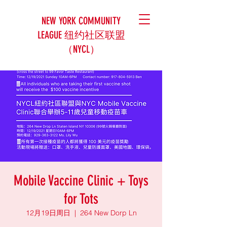
NEW YORK COMMUNITY
LEAGUE 纽约社区联盟
（NYCL）
Mobile Vaccine Clinic + Toys
for Tots
12月19日周日
  |  
264 New Dorp Ln