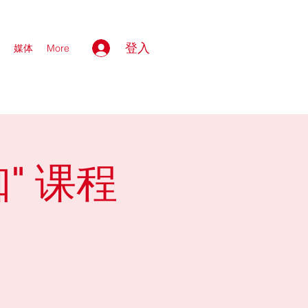
登入
媒体
More
" 课程