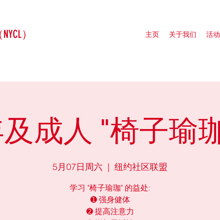
（NYCL）
主页
关于我们
活动
及成人 "椅子瑜珈
5月07日周六
  |  
纽约社区联盟
学习 "椅子瑜珈" 的益处:
➊ 强身健体
➋ 提高注意力