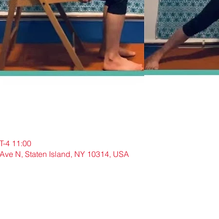
-4 11:00
N, Staten Island, NY 10314, USA