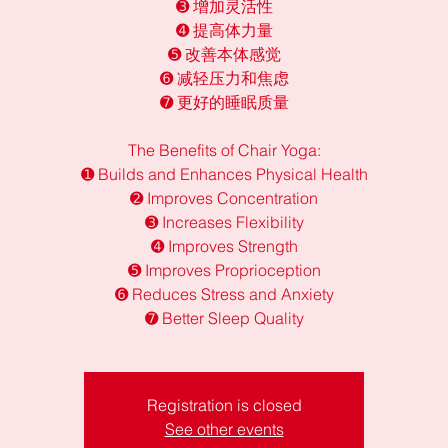
➌ 增加灵活性
➍ 提高体力量
➎ 改善本体感觉
➏ 减轻压力和焦虑
➐ 更好的睡眠质量
The Benefits of Chair Yoga:
➊ Builds and Enhances Physical Health
➋ Improves Concentration
➌ Increases Flexibility
➍ Improves Strength
➎ Improves Proprioception
➏ Reduces Stress and Anxiety
➐ Better Sleep Quality
Registration is closed
See other events