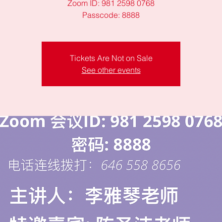
Zoom ID: 981 2598 0768
Passcode: 8888
Tickets Are Not on Sale
See other events