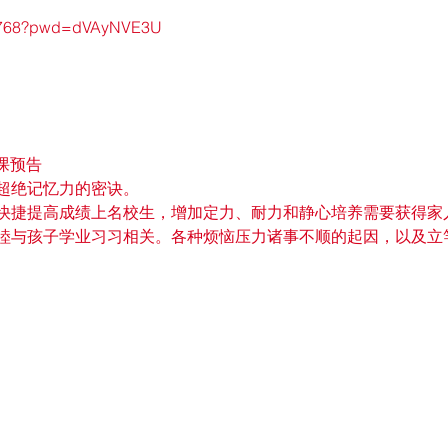
980768?pwd=dVAyNVE3U
读课预告
慧、超绝记忆力的密诀。
生，想快捷提高成绩上名校生，增加定力、耐力和静心培养需要获得
家庭和睦与孩子学业习习相关。各种烦恼压力诸事不顺的起因，以及