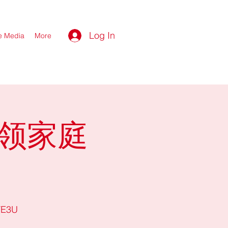
Log In
he Media
More
引领家庭
VE3U