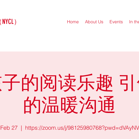
（NYCL）
Home
About Us
Events
In t
子的阅读乐趣 
的温暖沟通
 Feb 27
  |  
https://zoom.us/j/98125980768?pwd=dVAyN