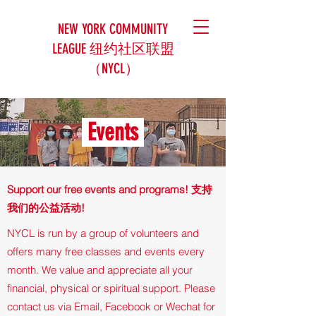
NEW YORK COMMUNITY
LEAGUE 纽约社区联盟
（NYCL）
Events
Support our free events and programs! 支持
我们的公益活动!
NYCL is run by a group of volunteers and
offers many free classes and events every
month. We value and appreciate all your
financial, physical or spiritual support. Please
contact us via Email, Facebook or Wechat for