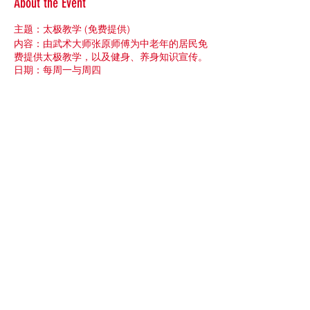
About the Event
主题：太极教学 (免费提供)
内容：由武术大师张原师傅为中老年的居民免
费提供太极教学，以及健身、养身知识宣传。
日期：每周一与周四
时间：10:00~11:00
地点：245 Gannon Ave N, Staten Island,
NY 10314
(纽约社区联盟办公室)
主办单位：张原功夫训练中心
请有需要的民众现在开始报名预约。谢谢！
附注：由于目前办公室大厅空间的限制，我们
将招收20到25位名额，超出的将进入候补名
单。
Share This Event
©2021 by New York Community League